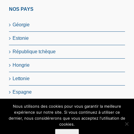
NOS PAYS
Géorgie
Estonie
République tchèque
Hongrie
Lettonie
Espagne
Pologne
Nous utilisons des cookies pour vous garantir la meilleure
expérience sur notre site. Si vous continuez à utiliser ce
dernier, nous considérerons que vous acceptez l'utilisation de
cookies.